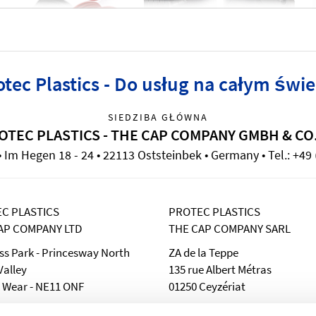
otec Plastics - Do usług na całym świe
SIEDZIBA GŁÓWNA
OTEC PLASTICS - THE CAP COMPANY GMBH & CO
Im Hegen 18 - 24 • 22113 Oststeinbek • Germany • Tel.: +49 
C PLASTICS
PROTEC PLASTICS
AP COMPANY LTD
THE CAP COMPANY SARL
ss Park - Princesway North
ZA de la Teppe
alley
135 rue Albert Métras
 Wear - NE11 ONF
01250 Ceyzériat
 (0191) 442 42 42
Téléphone: 04. 74. 47. 12. 11