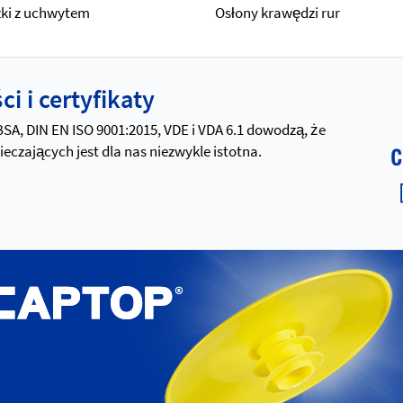
zki z uchwytem
Osłony krawędzi rur
i i certyfikaty
 BSA, DIN EN ISO 9001:2015, VDE i VDA 6.1 dowodzą, że
zających jest dla nas niezwykle istotna.