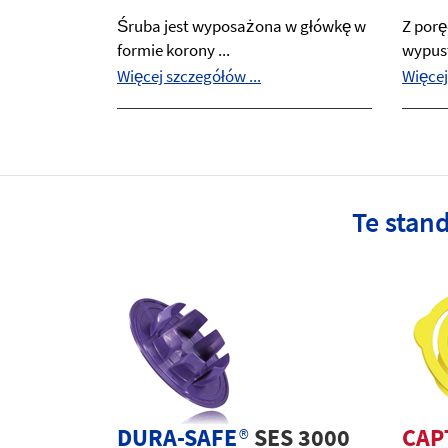
Śruba jest wyposażona w główkę w
Z por
formie korony ...
wypust
Więcej szczegółów ...
Więcej
Te stan
DURA-SAFE
®
SES 3000
CAP