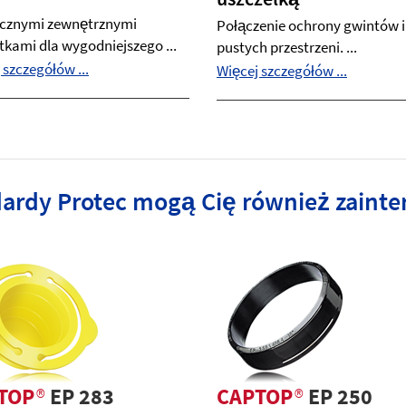
ęcznymi zewnętrznymi
Połączenie ochrony gwintów i
kami dla wygodniejszego ...
pustych przestrzeni. ...
 szczegółów ...
Więcej szczegółów ...
dardy Protec mogą Cię również zaint
TOP
®
EP 283
CAPTOP
®
EP 250