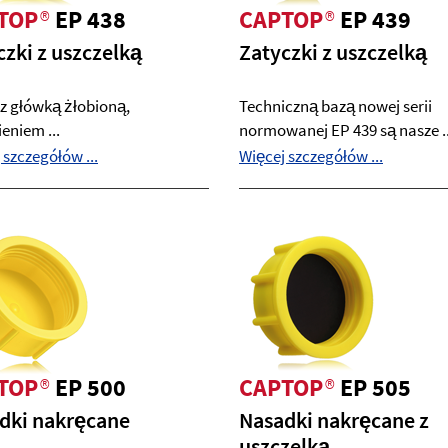
TOP
®
EP 438
CAPTOP
®
EP 439
czki z uszczelką
Zatyczki z uszczelką
z główką żłobioną,
Techniczną bazą nowej serii
ieniem ...
normowanej EP 439 są nasze ..
 szczegółów ...
Więcej szczegółów ...
TOP
®
EP 500
CAPTOP
®
EP 505
dki nakręcane
Nasadki nakręcane z
uszczelką