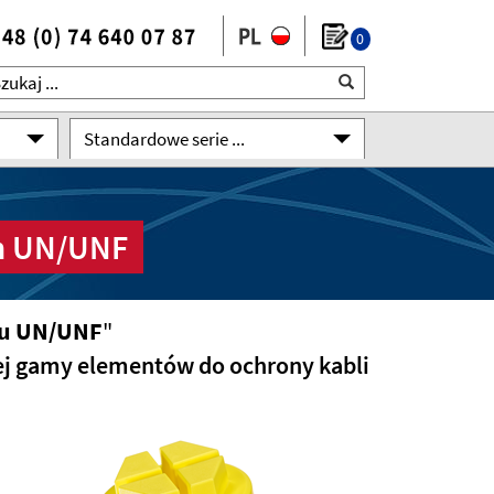
0
Standardowe serie ...
em UN/UNF
ku UN/UNF
"
iej gamy elementów do ochrony kabli