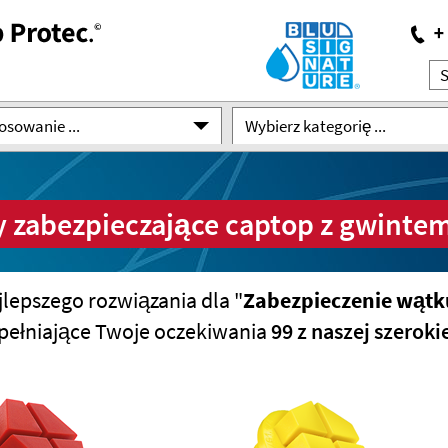
osowanie ...
Wybierz kategorię ...
 zabezpieczające captop z gwint
jlepszego rozwiązania dla "
Zabezpieczenie wąt
pełniające Twoje oczekiwania
99 z naszej szerok