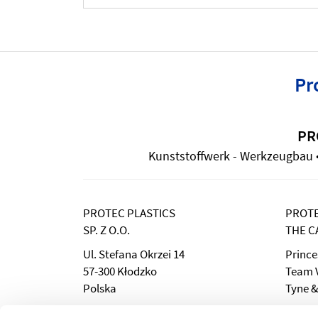
Pr
PR
Kunststoffwerk - Werkzeugbau • 
PROTEC PLASTICS
PROTE
SP. Z O.O.
THE C
Ul. Stefana Okrzei 14
Prince
57-300 Kłodzko
Team V
Polska
Tyne &
Tel.: +48 694 252 843
Phone: