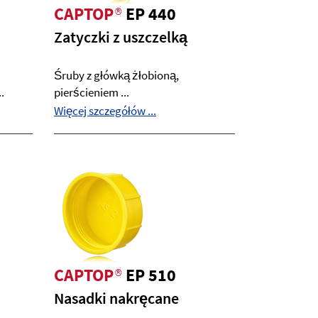
CAPTOP
®
EP 440
Zatyczki z uszczelką
Śruby z główką żłobioną,
.
pierścieniem ...
Więcej szczegółów ...
CAPTOP
®
EP 510
Nasadki nakręcane