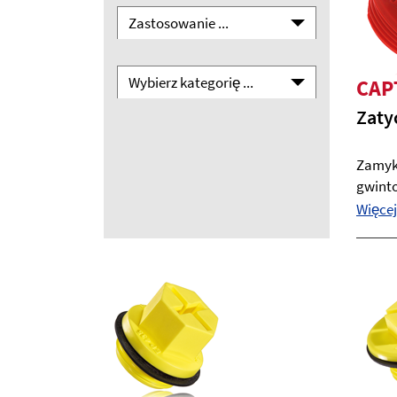
Zastosowanie ...
Wybierz kategorię ...
CAP
Zaty
Zamyk
gwinto
Więcej