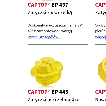
CAPTOP
®
EP 437
CAP
Zatyczki z uszczelką
Zaty
Doskonały efekt uszczelnienia EP
Śruby 
435 z zamontowaną wargą ...
pierśc
Więcej szczegółów ...
Więcej
CAPTOP
®
EP 445
CAP
Zatyczki uszczelniające
Nasa