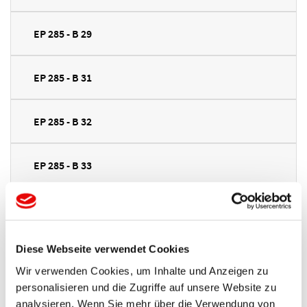
EP 285 - B 29
EP 285 - B 31
EP 285 - B 32
EP 285 - B 33
EP 285 - B 34
NEU/NEW
Diese Webseite verwendet Cookies
EP 285 - B 35
NEU/NEW
Wir verwenden Cookies, um Inhalte und Anzeigen zu
personalisieren und die Zugriffe auf unsere Website zu
EP 285 - B 37
NEU/NEW
analysieren. Wenn Sie mehr über die Verwendung von