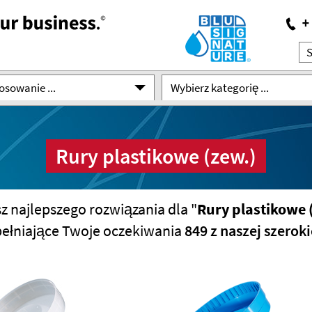
osowanie ...
Wybierz kategorię ...
Rury plastikowe (zew.)
z najlepszego rozwiązania dla "
Rury plastikowe 
pełniające Twoje oczekiwania
849 z naszej szero