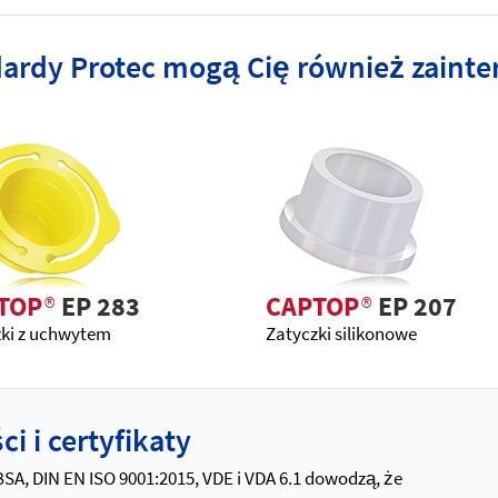
dardy Protec mogą Cię również zaint
TOP
®
EP 283
CAPTOP
®
EP 207
zki z uchwytem
Zatyczki silikonowe
i i certyfikaty
 BSA, DIN EN ISO 9001:2015, VDE i VDA 6.1 dowodzą, że