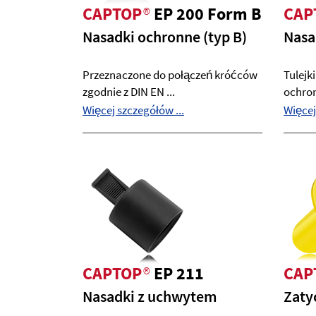
CAPTOP
®
EP 200 Form B
CAP
Nasadki ochronne (typ B)
Nasa
Przeznaczone do połączeń króćców
Tulejk
zgodnie z DIN EN ...
ochron
Więcej szczegółów ...
Więcej
CAPTOP
®
EP 211
CAP
Nasadki z uchwytem
Zaty