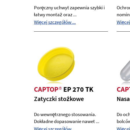
Poręczny uchwyt zapewnia szybki i
Ochron
łatwy montaż oraz ...
nomina
Więcej szczegółów ...
Więcej
CAPTOP
®
EP 270 TK
CAP
Zatyczki stożkowe
Nasa
Do wewnętrznego stosowania.
Do oc
Dokładne dopasowanie nawet ...
bolców
Więcej szczegółów ...
Więcej