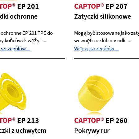
TOP
®
EP 201
CAPTOP
®
EP 207
dki ochronne
Zatyczki silikonowe
i ochronne EP 201 TPE do
Mogą być stosowane jako zat
y końcówek węży i ...
wewnętrzne lub nasadki ...
 szczegółów ...
Więcej szczegółów ...
TOP
®
EP 213
CAPTOP
®
EP 260
czki z uchwytem
Pokrywy rur