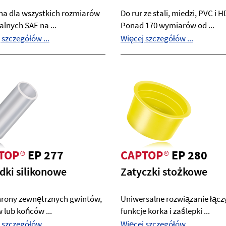
a dla wszystkich rozmiarów
Do rur ze stali, miedzi, PVC i 
lnych SAE na ...
Ponad 170 wymiarów od ...
 szczegółów ...
Więcej szczegółów ...
TOP
®
EP 277
CAPTOP
®
EP 280
dki silikonowe
Zatyczki stożkowe
hrony zewnętrznych gwintów,
Uniwersalne rozwiązanie łącz
 lub końców ...
funkcje korka i zaślepki ...
 szczegółów ...
Więcej szczegółów ...