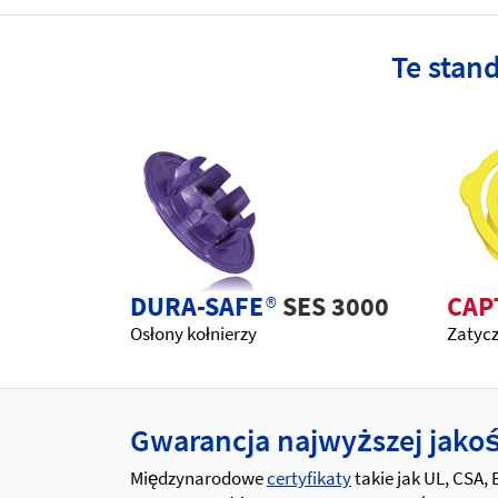
Te stan
DURA-SAFE
®
SES 3000
CAP
Osłony kołnierzy
Zatyc
Gwarancja najwyższej jakośc
Międzynarodowe
certyfikaty
takie jak UL, CSA,