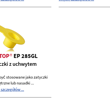
TOP
®
EP 285GL
czki z uchwytem
yć stosowane jako zatyczki
rzne lub nasadki ...
 szczegółów ...