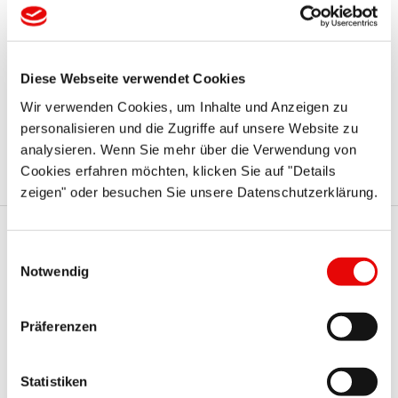
rozwiązania i przygotować dodatkowe wymiary lub inne
kolory naszych standardowych serii produktów.
Dostawa:
Diese Webseite verwendet Cookies
Zamówienia, które otrzymamy przed południem, mogą
Wir verwenden Cookies, um Inhalte und Anzeigen zu
zostać wysłane tego samego dnia, korzystając ze
personalisieren und die Zugriffe auf unsere Website zu
standardowej lub, w razie potrzeby, szybszej usługi.
analysieren. Wenn Sie mehr über die Verwendung von
Cookies erfahren möchten, klicken Sie auf "Details
zeigen" oder besuchen Sie unsere Datenschutzerklärung.
Einwilligungsauswahl
Te serie Protec mogą Cię
Notwendig
również zainteresować
Präferenzen
Statistiken