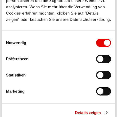
personalisieren und die Zugriffe auf unsere Website zu
CAPTOP
®
EP 250
analysieren. Wenn Sie mehr über die Verwendung von
Osłony krawędzi rur
Cookies erfahren möchten, klicken Sie auf "Details
zeigen" oder besuchen Sie unsere Datenschutzerklärung.
Einwilligungsauswahl
Notwendig
Präferenzen
DURA-SAFE
®
SES 3000
Osłony kołnierzy
Statistiken
Marketing
Details zeigen