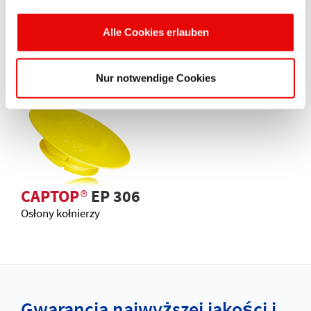
CAPTOP
®
EP 505
Alle Cookies erlauben
Nasadki nakręcane z uszczelką
Nur notwendige Cookies
CAPTOP
®
EP 306
Osłony kołnierzy
Gwarancja najwyższej jakości i