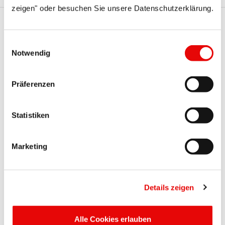
zeigen" oder besuchen Sie unsere Datenschutzerklärung.
Te serie Protec mogą Cię
Einwilligungsauswahl
również zainteresować
Notwendig
Präferenzen
Statistiken
Marketing
CAPTOP
®
EP 330
Zatyczki z uchwytem
Details zeigen
Alle Cookies erlauben