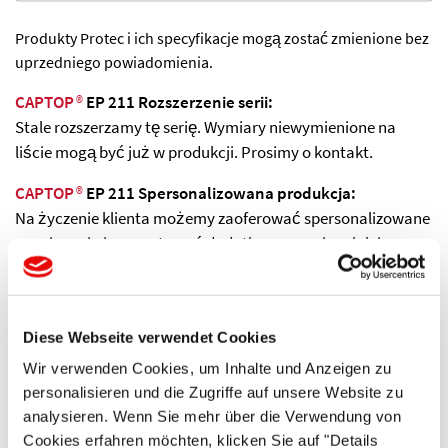
Produkty Protec i ich specyfikacje mogą zostać zmienione bez
uprzedniego powiadomienia.
CAPTOP
®
EP 211 Rozszerzenie serii:
Stale rozszerzamy tę serię. Wymiary niewymienione na
liście mogą być już w produkcji. Prosimy o kontakt.
CAPTOP
®
EP 211 Spersonalizowana produkcja:
Na życzenie klienta możemy zaoferować spersonalizowane
rozwiązania i przygotować dodatkowe wymiary lub inne
kolory naszych standardowych serii produktów.
Dostawa:
Zamówienia, które otrzymamy przed południem, mogą
Diese Webseite verwendet Cookies
zostać wysłane tego samego dnia, korzystając ze
Wir verwenden Cookies, um Inhalte und Anzeigen zu
standardowej lub, w razie potrzeby, szybszej usługi.
personalisieren und die Zugriffe auf unsere Website zu
analysieren. Wenn Sie mehr über die Verwendung von
Cookies erfahren möchten, klicken Sie auf "Details