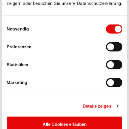
zeigen" oder besuchen Sie unsere Datenschutzerklärung.
Te serie Protec mogą Cię
Einwilligungsauswahl
również zainteresować
Notwendig
Präferenzen
Statistiken
Marketing
CAPTOP
®
EP 810 Typ 3.1
Nasadki zaciskowe
Details zeigen
Alle Cookies erlauben