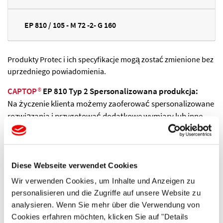
EP 810 / 105 - M 72 -2- G 160
Produkty Protec i ich specyfikacje mogą zostać zmienione bez
uprzedniego powiadomienia.
CAPTOP
®
EP 810 Typ 2 Spersonalizowana produkcja:
Na życzenie klienta możemy zaoferować spersonalizowane
rozwiązania i przygotować dodatkowe wymiary lub inne
kolory naszych standardowych serii produktów.
Dostawa:
Zamówienia, które otrzymamy przed południem, mogą
Diese Webseite verwendet Cookies
zostać wysłane tego samego dnia, korzystając ze
Wir verwenden Cookies, um Inhalte und Anzeigen zu
standardowej lub, w razie potrzeby, szybszej usługi.
personalisieren und die Zugriffe auf unsere Website zu
analysieren. Wenn Sie mehr über die Verwendung von
Cookies erfahren möchten, klicken Sie auf "Details