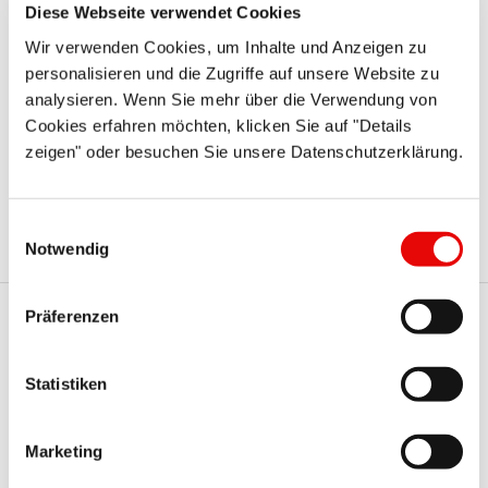
Diese Webseite verwendet Cookies
Na życzenie klienta możemy zaoferować spersonalizowane
rozwiązania i przygotować dodatkowe wymiary lub inne
Wir verwenden Cookies, um Inhalte und Anzeigen zu
kolory naszych standardowych serii produktów.
personalisieren und die Zugriffe auf unsere Website zu
analysieren. Wenn Sie mehr über die Verwendung von
Dostawa:
Cookies erfahren möchten, klicken Sie auf "Details
Zamówienia, które otrzymamy przed południem, mogą
zeigen" oder besuchen Sie unsere Datenschutzerklärung.
zostać wysłane tego samego dnia, korzystając ze
standardowej lub, w razie potrzeby, szybszej usługi.
Einwilligungsauswahl
Notwendig
Präferenzen
Te serie Protec mogą Cię
również zainteresować
Statistiken
Marketing