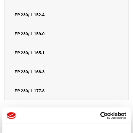
EP 230/ L 152.4
EP 230/ L 159.0
EP 230/ L 165.1
EP 230/ L 168.3
EP 230/ L 177.8
Produkty Protec i ich specyfikacje mogą zostać zmienione bez
uprzedniego powiadomienia.
CAPTOP
®
EP 230 Spersonalizowana produkcja: