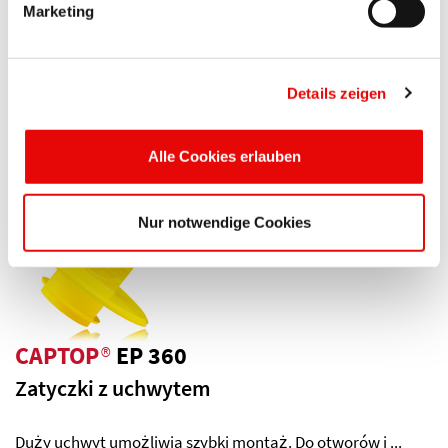
CAPTOP
®
EP 350
Marketing
Zatyczki z uchwytem
Elastyczne żeberka umożliwiają dokładne dopasowanie ...
Details zeigen
Więcej szczegółów ...
Alle Cookies erlauben
Nur notwendige Cookies
CAPTOP
®
EP 360
Zatyczki z uchwytem
Duży uchwyt umożliwia szybki montaż. Do otworów i ...