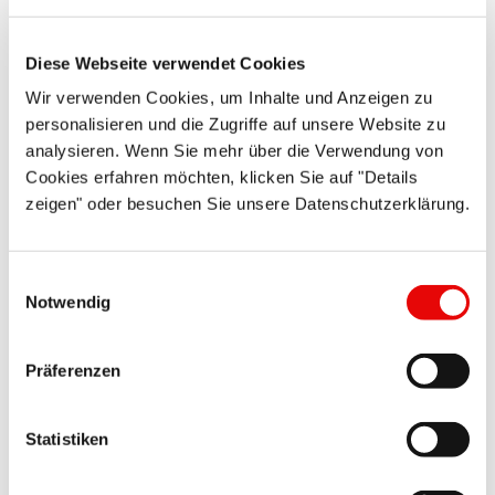
Diese Webseite verwendet Cookies
Wir verwenden Cookies, um Inhalte und Anzeigen zu
CAPTOP
®
EP 340
personalisieren und die Zugriffe auf unsere Website zu
Zatyczki ochronne
analysieren. Wenn Sie mehr über die Verwendung von
Cookies erfahren möchten, klicken Sie auf "Details
Wykonanie z płaską główką do otworów i gwintów ...
zeigen" oder besuchen Sie unsere Datenschutzerklärung.
Więcej szczegółów ...
Einwilligungsauswahl
Notwendig
Präferenzen
Statistiken