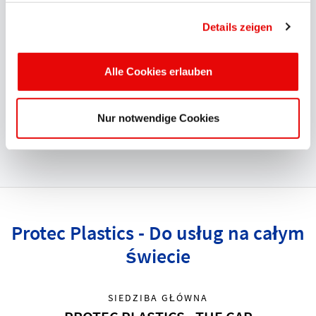
Gwarancja najwyższej jakości i
Details zeigen
certyfikaty
Alle Cookies erlauben
Międzynarodowe
certyfikaty
takie jak UL, CSA, BSA, DIN
EN ISO 9001:2015, VDE i VDA 6.1 dowodzą, że wysoka
jakość oferowanych produktów zabezpieczających jest
Nur notwendige Cookies
dla nas niezwykle istotna.
Protec Plastics - Do usług na całym
świecie
SIEDZIBA GŁÓWNA