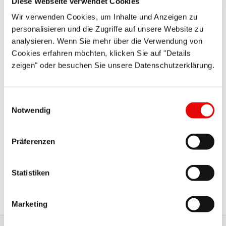
Diese Webseite verwendet Cookies
Potwierdź, że akceptujesz naszą politykę prywatności *
Wir verwenden Cookies, um Inhalte und Anzeigen zu
personalisieren und die Zugriffe auf unsere Website zu
analysieren. Wenn Sie mehr über die Verwendung von
Cookies erfahren möchten, klicken Sie auf "Details
zeigen" oder besuchen Sie unsere Datenschutzerklärung.
Einwilligungsauswahl
Notwendig
Skontaktuj się z nami, jeśli masz dodatkowe pytania lub
Präferenzen
chcesz anulować zapytanie (info@protecplastics.pl).
Informacje dotyczące poufności danych i anulowania
Statistiken
zapytania znajdziesz w naszej polityce prywatności.
Polityka prywatności
Marketing