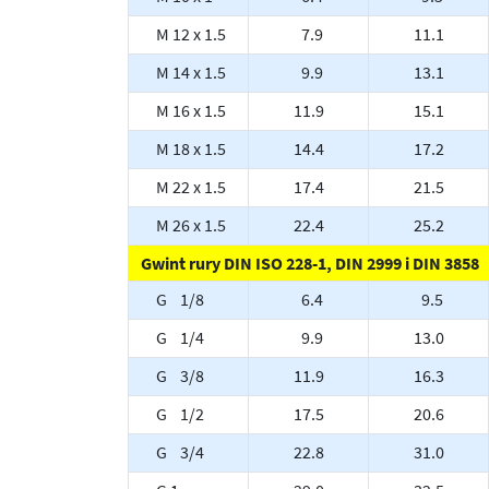
M 12 x 1.5
7.9
11.1
M 14 x 1.5
9.9
13.1
M 16 x 1.5
11.9
15.1
M 18 x 1.5
14.4
17.2
M 22 x 1.5
17.4
21.5
M 26 x 1.5
22.4
25.2
Gwint rury DIN ISO 228-1, DIN 2999 i DIN 3858
G 1/8
6.4
9.5
G 1/4
9.9
13.0
G 3/8
11.9
16.3
G 1/2
17.5
20.6
G 3/4
22.8
31.0