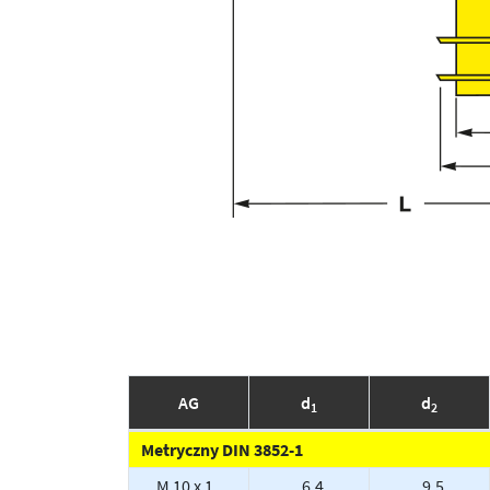
AG
d
d
1
2
Metryczny DIN 3852-1
M 10 x 1
6.4
9.5