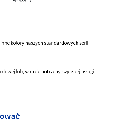
EP 385 - G 1
nne kolory naszych standardowych serii
wej lub, w razie potrzeby, szybszej usługi.
esować