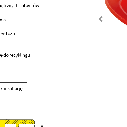
ętrznych i otworów.
oła.
Previous
montażu.
ę do recyklingu
 konsultację