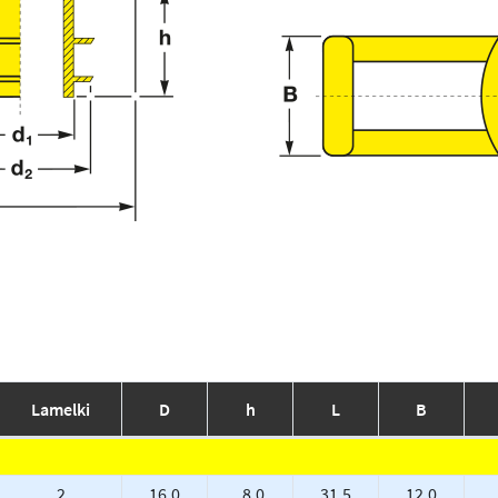
Lamelki
D
h
L
B
2
16.0
8.0
31.5
12.0