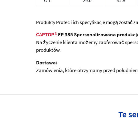
G 1
29.0
32.5
Produkty Protec i ich specyfikacje mogą zostać
CAPTOP
®
EP 385 Spersonalizowana produkcj
Na życzenie klienta możemy zaoferować sperso
produktów.
Dostawa:
Zamówienia, które otrzymamy przed południem, 
Te se