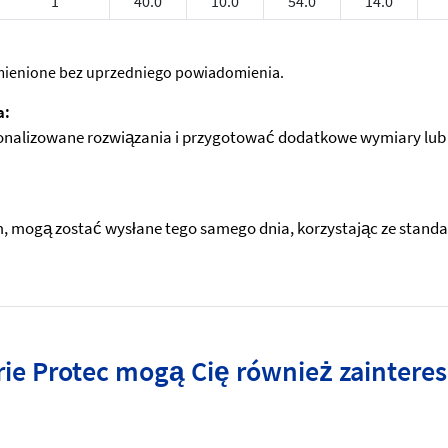
1
40.0
10.0
54.0
14.0
 zmienione bez uprzedniego powiadomienia.
a:
nalizowane rozwiązania i przygotować dodatkowe wymiary lub i
mogą zostać wysłane tego samego dnia, korzystając ze standardo
rie Protec mogą Cię również zainter