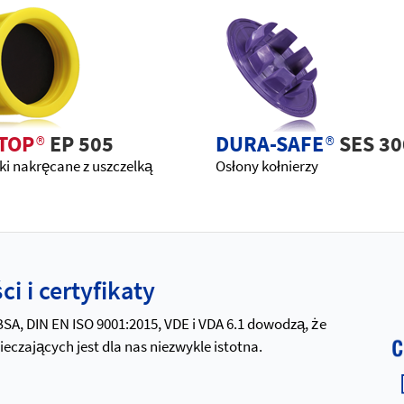
TOP
®
EP 505
DURA-SAFE
®
SES 30
i nakręcane z uszczelką
Osłony kołnierzy
i i certyfikaty
 BSA, DIN EN ISO 9001:2015, VDE i VDA 6.1 dowodzą, że
zających jest dla nas niezwykle istotna.