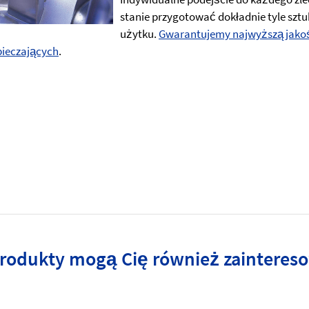
stanie przygotować dokładnie tyle sztuk
użytku.
Gwarantujemy najwyższą jako
pieczających
.
produkty mogą Cię również zainteres