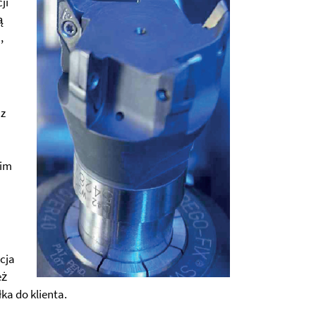
ji
ą
,
az
kim
cja
eż
ka do klienta.