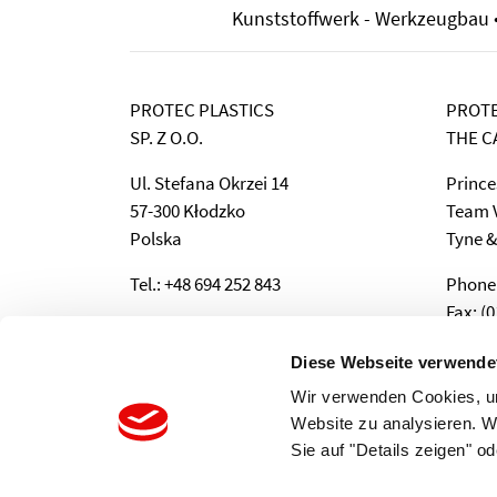
Kunststoffwerk - Werkzeugbau • 
PROTEC PLASTICS
PROTE
SP. Z O.O.
THE C
Ul. Stefana Okrzei 14
Prince
57-300 Kłodzko
Team V
Polska
Tyne &
Tel.: +48 694 252 843
Phone:
Fax: (0
e-Mail: info@protecplastics.pl
e-Mail
Diese Webseite verwende
Wir verwenden Cookies, um
Website zu analysieren. 
Sie auf "Details zeigen" 