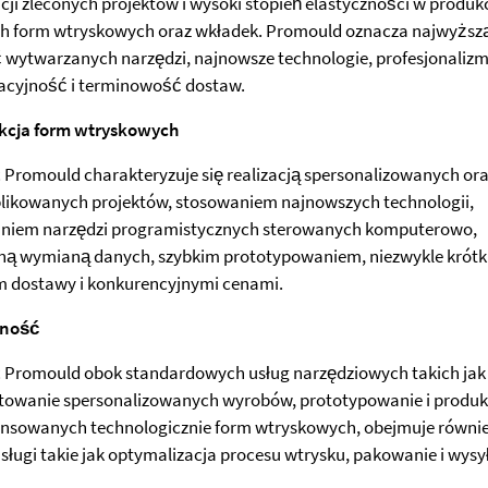
acji zleconych projektów i wysoki stopień elastyczności w produkc
h form wtryskowych oraz wkładek. Promould oznacza najwyższ
 wytwarzanych narzędzi, najnowsze technologie, profesjonalizm
acyjność i terminowość dostaw.
kcja form wtryskowych
 Promould charakteryzuje się realizacją spersonalizowanych or
ikowanych projektów, stosowaniem najnowszych technologii,
niem narzędzi programistycznych sterowanych komputerowo,
ną wymianą danych, szybkim prototypowaniem, niezwykle krót
 dostawy i konkurencyjnymi cenami.
ność
 Promould obok standardowych usług narzędziowych takich jak
towanie spersonalizowanych wyrobów, prototypowanie i produk
nsowanych technologicznie form wtryskowych, obejmuje równi
usługi takie jak optymalizacja procesu wtrysku, pakowanie i wysył