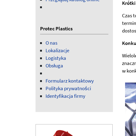
Krótki
Czas t
termin
Protec Plastics
dostos
O nas
Konku
Lokalizacje
Wielol
Logistyka
znaczn
Obsługa
w konk
Formularz kontaktowy
Polityka prywatności
Identyfikacja firmy