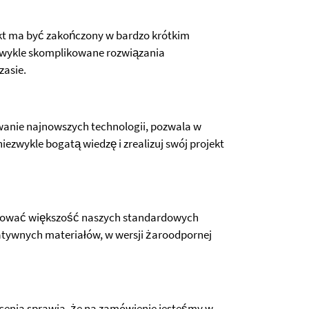
jekt ma być zakończony w bardzo krótkim
ezwykle skomplikowane rozwiązania
zasie.
wanie najnowszych technologii, pozwala w
iezwykle bogatą wiedzę i zrealizuj swój projekt
kować większość naszych standardowych
atywnych materiałów, w wersji żaroodpornej
cenia sprawia, że na zamówienie jesteśmy w