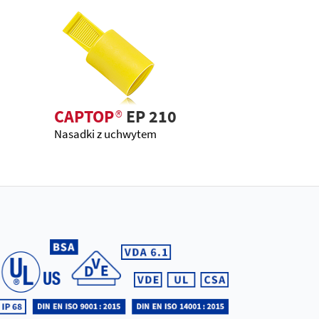
CAPTOP
®
EP 210
Nasadki z uchwytem