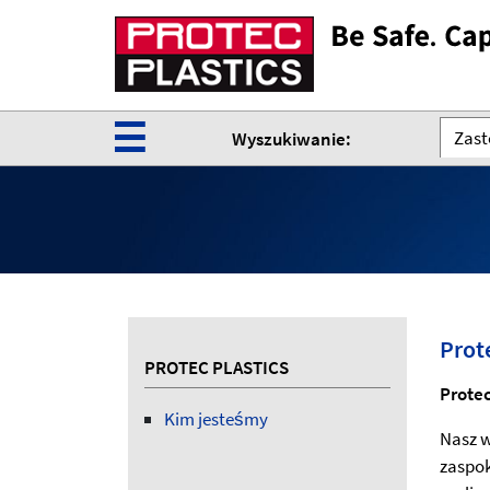
☰
Zast
Wyszukiwanie:
Prot
PROTEC PLASTICS
Prote
Kim jesteśmy
Nasz w
zaspok