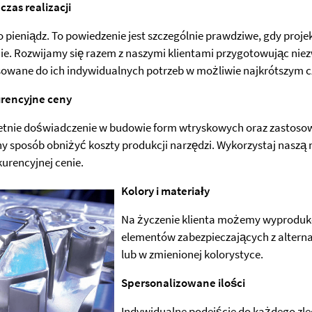
 czas realizacji
o pieniądz. To powiedzenie jest szczególnie prawdziwe, gdy pro
ie. Rozwijamy się razem z naszymi klientami przygotowując ni
owane do ich indywidualnych potrzeb w możliwie najkrótszym c
rencyjne ceny
etnie doświadczenie w budowie form wtryskowych oraz zastoso
y sposób obniżyć koszty produkcji narzędzi. Wykorzystaj naszą n
urencyjnej cenie.
Kolory i materiały
Na życzenie klienta możemy wyprodu
elementów zabezpieczających z altern
lub w zmienionej kolorystyce.
Spersonalizowane ilości
Indywidualne podejście do każdego zle