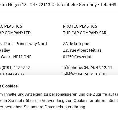
Im Hegen 18 - 24 • 22113 Oststeinbek • Germany • Tel.: +49 
C PLASTICS
PROTEC PLASTICS
AP COMPANY LTD
THE CAP COMPANY SARL
ss Park - Princesway North
ZA de la Teppe
alley
135 rue Albert Métras
 Wear - NE11 ONF
01250 Ceyzériat
 (0191) 442 42 42
Téléphone: 04. 74. 47. 12. 11
101) 442 42 22
Téléfax: 04. 74. 25. 07. 10
: sales@protecinfo.co.uk
e-Mail: sales@protecinfo.fr
t Cookies
 Inhalte und Anzeigen zu personalisieren und die Zugriffe auf 
Wenn Sie mehr über die Verwendung von Cookies erfahren möcht
oder besuchen Sie unsere Datenschutzerklärung.