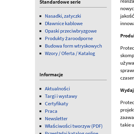
realiz
Standardowe serie
nowyc
Nasadki, zatyczki
jakość
Dławnice kablowe
innow
Opaski przeciwbryzgowe
Produ
Produkty żaroodporne
Budowa form wtryskowych
Protec
Wzory / Oferta / Katalog
skompl
używa
spraw
Informacje
czasem
Aktualności
Wydaj
Targi i wystawy
Protec
Certyfikaty
projek
Praca
zaawa
Newsletter
takie 
Właściwości tworzyw (PDF)
Przeglądaj katalog online