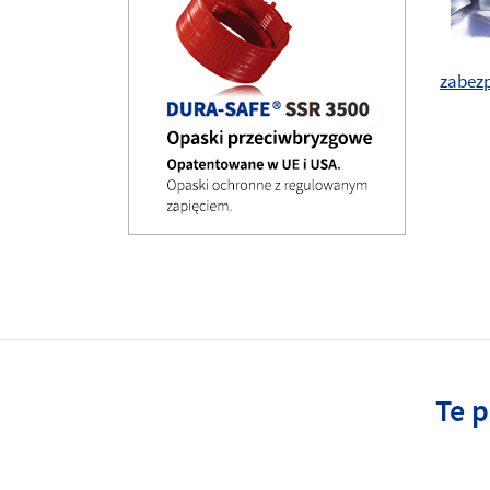
zabez
Te 