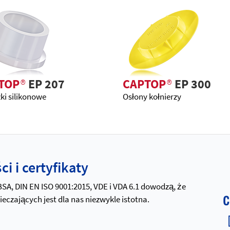
TOP
®
EP 207
CAPTOP
®
EP 300
ki silikonowe
Osłony kołnierzy
i i certyfikaty
 BSA, DIN EN ISO 9001:2015, VDE i VDA 6.1 dowodzą, że
zających jest dla nas niezwykle istotna.