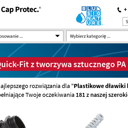
osowanie ...
Wybierz kategorię ...
ick-Fit z tworzywa sztucznego PA 
ajlepszego rozwiązania dla "
Plastikowe dławiki
pełniające Twoje oczekiwania
181 z naszej szero