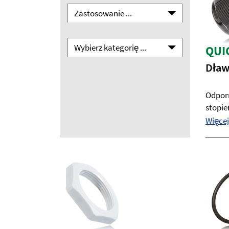
Zastosowanie ...
Wybierz kategorię ...
QUI
Dław
Odporn
stopień
Więcej