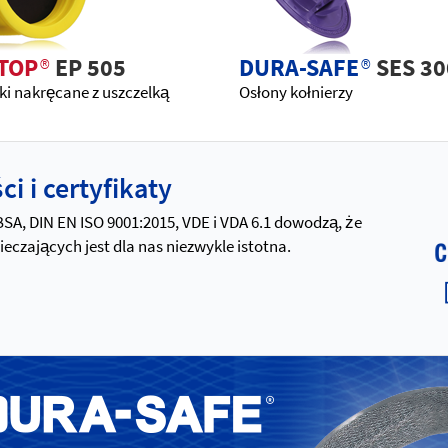
TOP
®
EP 505
DURA-SAFE
®
SES 30
i nakręcane z uszczelką
Osłony kołnierzy
i i certyfikaty
 BSA, DIN EN ISO 9001:2015, VDE i VDA 6.1 dowodzą, że
zających jest dla nas niezwykle istotna.