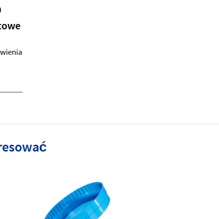
0
stowe
awienia
eresować