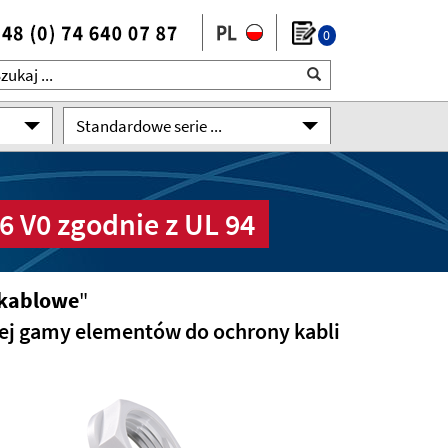
0
Standardowe serie ...
6 V0 zgodnie z UL 94
 kablowe
"
kiej gamy elementów do ochrony kabli