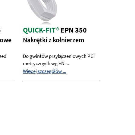
5
QUICK-FIT
®
EPN 350
lowe
Nakrętki z kołnierzem
zed
Do gwintów przyłączeniowych PG i
metrycznych wg EN ...
Więcej szczegółów ...