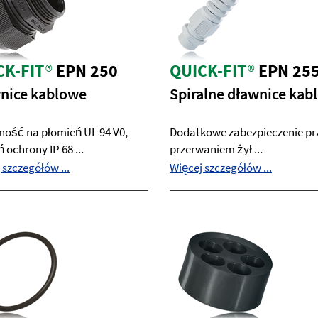
CK-FIT
®
EPN 250
QUICK-FIT
®
EPN 25
nice kablowe
Spiralne dławnice kab
ość na płomień UL 94 V0,
Dodatkowe zabezpieczenie pr
 ochrony IP 68 ...
przerwaniem żył ...
 szczegółów ...
Więcej szczegółów ...