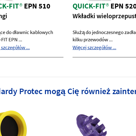
CK-FIT
®
EPN 510
QUICK-FIT
®
EPN 52
ngi
Wkładki wieloprzepu
ce do dławnic kablowych
Służą do jednoczesnego zadł
FIT EPN ...
kilku przewodów ...
 szczegółów ...
Więcej szczegółów ...
dardy Protec mogą Cię również zaint