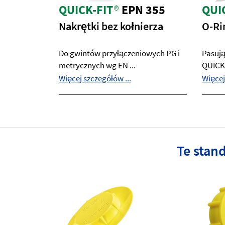
QUICK-FIT
®
EPN 355
QUI
Nakrętki bez kołnierza
O-Ri
Do gwintów przyłączeniowych PG i
Pasują
metrycznych wg EN ...
QUICK-
Więcej szczegółów ...
Więcej
Te stan