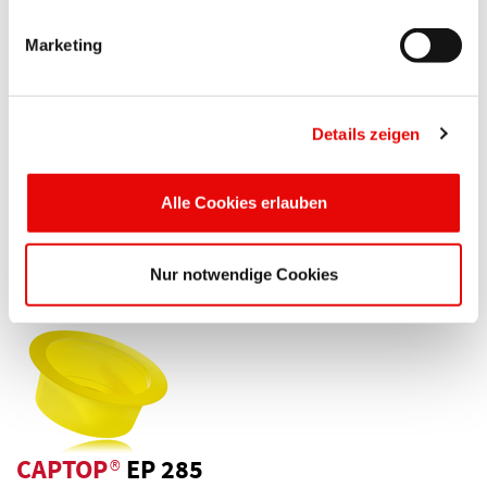
Marketing
CAPTOP
®
EP 283
Zatyczki z uchwytem
Details zeigen
Mogą być stosowane jako zatyczki wewnętrzne lub nasadki
...
Alle Cookies erlauben
Więcej szczegółów ...
Nur notwendige Cookies
CAPTOP
®
EP 285