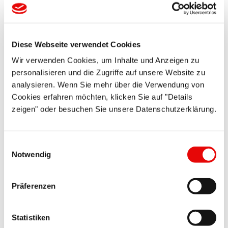
Diese Webseite verwendet Cookies
Wir verwenden Cookies, um Inhalte und Anzeigen zu
personalisieren und die Zugriffe auf unsere Website zu
CAPTOP
®
EP 280
analysieren. Wenn Sie mehr über die Verwendung von
Zatyczki stożkowe
Cookies erfahren möchten, klicken Sie auf "Details
zeigen" oder besuchen Sie unsere Datenschutzerklärung.
Uniwersalne rozwiązanie łączy funkcje korka i zaślepki ...
Więcej szczegółów ...
Einwilligungsauswahl
Notwendig
Präferenzen
Statistiken