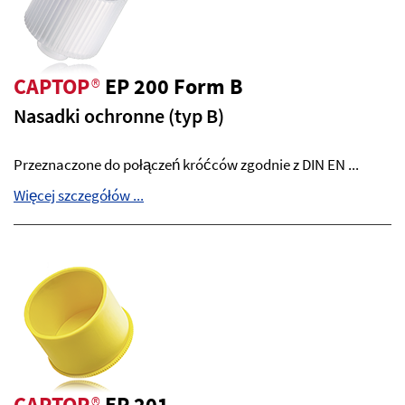
CAPTOP
®
EP 200 Form B
Nasadki ochronne (typ B)
Przeznaczone do połączeń króćców zgodnie z DIN EN ...
Więcej szczegółów ...
CAPTOP
®
EP 201