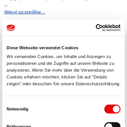
...
Więcej szczegółów ...
Diese Webseite verwendet Cookies
Wir verwenden Cookies, um Inhalte und Anzeigen zu
personalisieren und die Zugriffe auf unsere Website zu
analysieren. Wenn Sie mehr über die Verwendung von
CAPTOP
®
EP 320
Cookies erfahren möchten, klicken Sie auf "Details
zeigen" oder besuchen Sie unsere Datenschutzerklärung.
Zatyczki ochronne
Wykonanie z główką grzybkową do otworów i gwintów ...
Einwilligungsauswahl
Notwendig
Więcej szczegółów ...
Präferenzen