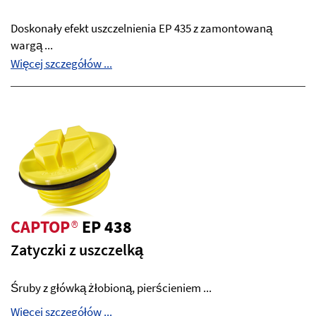
Doskonały efekt uszczelnienia EP 435 z zamontowaną
wargą ...
Więcej szczegółów ...
CAPTOP
®
EP 438
Zatyczki z uszczelką
Śruby z główką żłobioną, pierścieniem ...
Więcej szczegółów ...