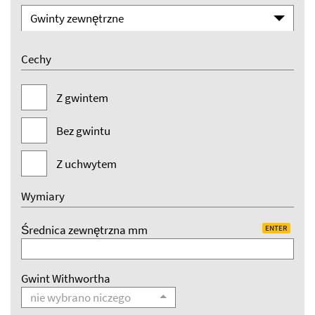
Gwinty zewnętrzne
Cechy
Z gwintem
Bez gwintu
Z uchwytem
Wymiary
Średnica zewnętrzna mm
ENTER
Gwint Withwortha
nie wybrano niczego