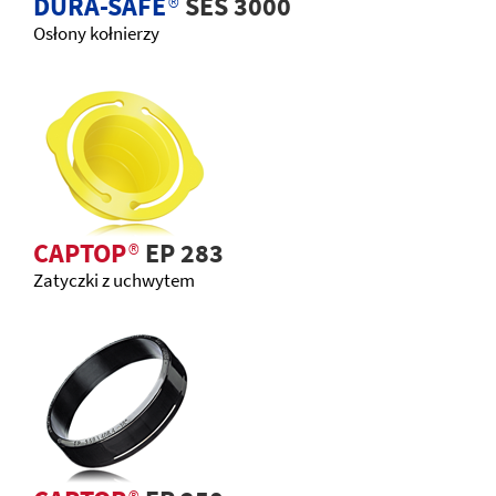
DURA-SAFE
®
SES 3000
Osłony kołnierzy
CAPTOP
®
EP 283
Zatyczki z uchwytem