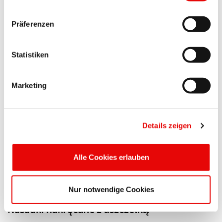
CAPTOP
®
EP 500
Präferenzen
Nasadki nakręcane
Z poręcznymi zewnętrznymi wypustkami dla
Statistiken
wygodniejszego ...
Więcej szczegółów ...
Marketing
Details zeigen
Alle Cookies erlauben
CAPTOP
®
EP 505
Nur notwendige Cookies
Nasadki nakręcane z uszczelką