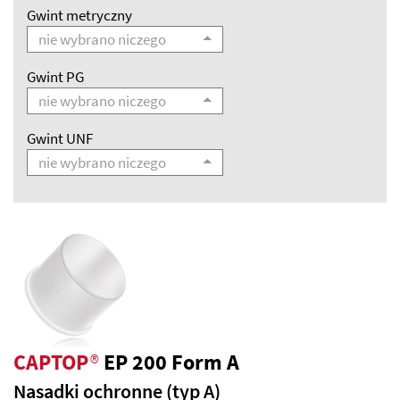
Gwint metryczny
nie wybrano niczego
Gwint PG
nie wybrano niczego
Gwint UNF
nie wybrano niczego
CAPTOP
®
EP 200 Form A
Nasadki ochronne (typ A)