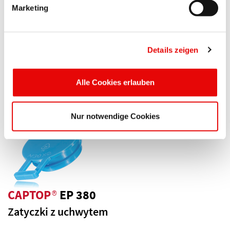
Marketing
CAPTOP
®
EP 370
Zatyczki z uchwytem
Details zeigen
Gumopodobny materiał TPE i gładka powierzchnia korka ...
Więcej szczegółów ...
Alle Cookies erlauben
Nur notwendige Cookies
CAPTOP
®
EP 380
Zatyczki z uchwytem