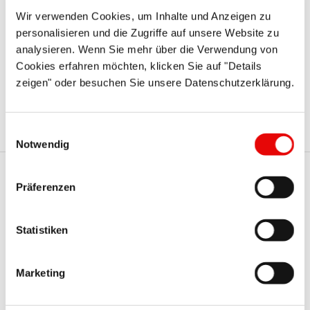
kolory naszych standardowych serii produktów.
Wir verwenden Cookies, um Inhalte und Anzeigen zu
personalisieren und die Zugriffe auf unsere Website zu
Dostawa:
analysieren. Wenn Sie mehr über die Verwendung von
Zamówienia, które otrzymamy przed południem, mogą
Cookies erfahren möchten, klicken Sie auf "Details
zostać wysłane tego samego dnia, korzystając ze
zeigen" oder besuchen Sie unsere Datenschutzerklärung.
standardowej lub, w razie potrzeby, szybszej usługi.
Einwilligungsauswahl
Notwendig
Präferenzen
Te serie Protec mogą Cię
również zainteresować
Statistiken
Marketing