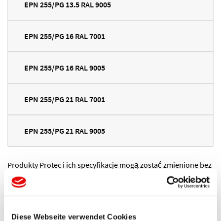
EPN 255/PG 13.5 RAL 9005
EPN 255/PG 16 RAL 7001
EPN 255/PG 16 RAL 9005
EPN 255/PG 21 RAL 7001
EPN 255/PG 21 RAL 9005
Produkty Protec i ich specyfikacje mogą zostać zmienione bez
uprzedniego powiadomienia.
QUICK-FIT
®
EPN 255 Spersonalizowana produkcja:
Na życzenie klienta możemy zaoferować spersonalizowane
Diese Webseite verwendet Cookies
rozwiązania i przygotować dodatkowe wymiary lub inne