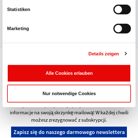
Międzynarodowe
certyfikaty
takie jak UL, CSA, BSA, DIN
Statistiken
EN ISO 9001:2015, VDE i VDA 6.1 dowodzą, że wysoka
jakość oferowanych produktów zabezpieczających jest
Marketing
dla nas niezwykle istotna.
Details zeigen
Dowiedz się jako pierwszy -
dołącz do naszego newslettera!
Alle Cookies erlauben
Bądź na bieżąco z najnowszymi wiadomościami i
nadchodzącymi wydarzeniami PROTEC. Dowiedz się
Nur notwendige Cookies
jako pierwszy, kiedy nowe produkty pojawią się na
rynku. Otrzymuj oferty specjalne i dodatkowe
informacje na swoją skrzynkę mailową! W każdej chwili
możesz zrezygnować z subskrypcji.
Zapisz się do naszego darmowego newslettera