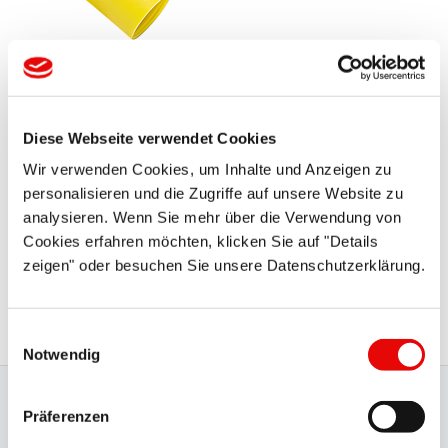
CAPTOP
®
EP 210
Nasadki z uchwytem
Diese Webseite verwendet Cookies
Wir verwenden Cookies, um Inhalte und Anzeigen zu
personalisieren und die Zugriffe auf unsere Website zu
analysieren. Wenn Sie mehr über die Verwendung von
Cookies erfahren möchten, klicken Sie auf "Details
zeigen" oder besuchen Sie unsere Datenschutzerklärung.
DURA-SAFE
®
SES 3000
Osłony kołnierzy
Einwilligungsauswahl
Notwendig
Gwarancja najwyższej jakości i
Präferenzen
certyfikaty