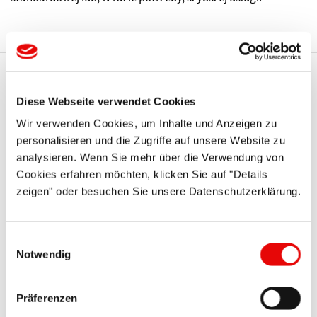
Te serie Protec mogą Cię
Diese Webseite verwendet Cookies
również zainteresować
Wir verwenden Cookies, um Inhalte und Anzeigen zu
personalisieren und die Zugriffe auf unsere Website zu
analysieren. Wenn Sie mehr über die Verwendung von
Cookies erfahren möchten, klicken Sie auf "Details
zeigen" oder besuchen Sie unsere Datenschutzerklärung.
Einwilligungsauswahl
Notwendig
CAPTOP
®
EP 283
Präferenzen
Zatyczki z uchwytem