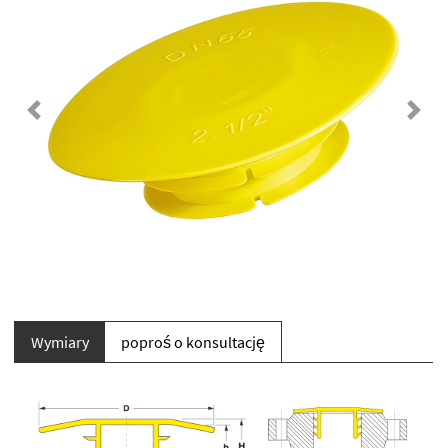
Previous
Next
Wymiary
poproś o konsultację