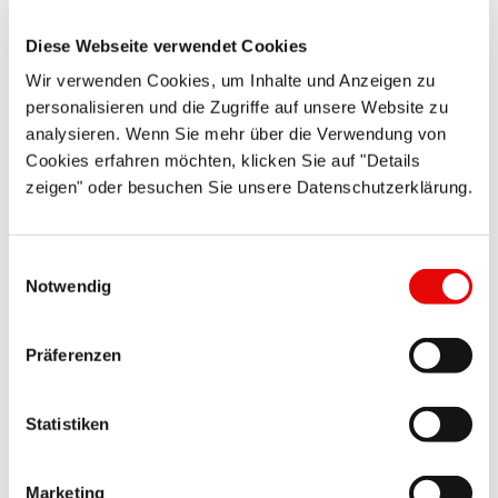
Więcej szczegółów ...
Diese Webseite verwendet Cookies
Wir verwenden Cookies, um Inhalte und Anzeigen zu
personalisieren und die Zugriffe auf unsere Website zu
analysieren. Wenn Sie mehr über die Verwendung von
Cookies erfahren möchten, klicken Sie auf "Details
zeigen" oder besuchen Sie unsere Datenschutzerklärung.
Einwilligungsauswahl
DURA-SAFE
®
SSR 3500
Notwendig
Opaski przeciwbryzgowe (PP)
Präferenzen
Patent międzynarodowy. Doskonałe zabezpieczenie do ...
Więcej szczegółów ...
Statistiken
Marketing