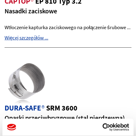
CAPTOP
®
EP 810 Typ 3.2
Nasadki zaciskowe
Wtłoczenie kapturka zaciskowego na połączenie śrubowe ...
Więcej szczegółów ...
DURA-SAFE
®
SRM 3600
Opaski przeciwbryzgowe (stal nierdzewna)
Pierścieniowa osłona ze stali z klamrą zaciskową i ...