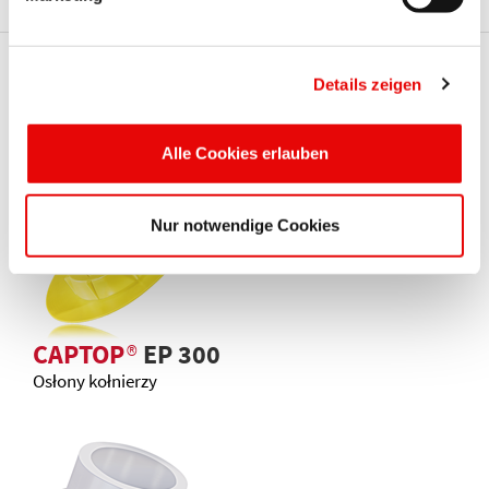
Te standardy Protec mogą Cię
Details zeigen
również zainteresować
Alle Cookies erlauben
Nur notwendige Cookies
CAPTOP
®
EP 300
Osłony kołnierzy