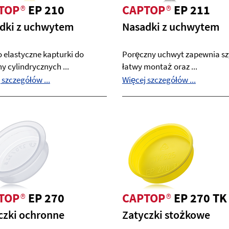
TOP
®
EP 210
CAPTOP
®
EP 211
dki z uchwytem
Nasadki z uchwytem
 elastyczne kapturki do
Poręczny uchwyt zapewnia szy
y cylindrycznych ...
łatwy montaż oraz ...
 szczegółów ...
Więcej szczegółów ...
TOP
®
EP 270
CAPTOP
®
EP 270 TK
czki ochronne
Zatyczki stożkowe