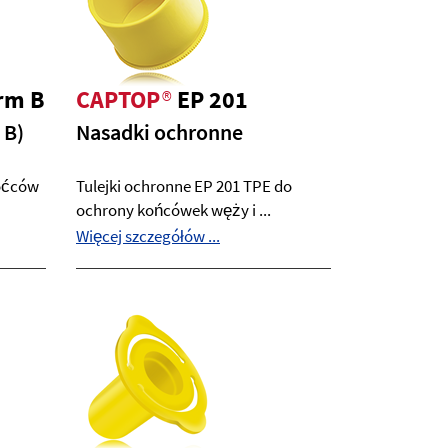
rm B
CAPTOP
®
EP 201
 B)
Nasadki ochronne
róćców
Tulejki ochronne EP 201 TPE do
ochrony końcówek węży i ...
Więcej szczegółów ...