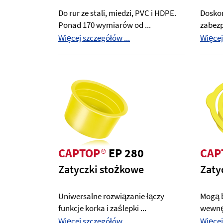
Do rur ze stali, miedzi, PVC i HDPE.
Doskon
Ponad 170 wymiarów od ...
zabezp
Więcej szczegółów ...
Więcej
CAPTOP
®
EP 280
CAP
Zatyczki stożkowe
Zaty
Uniwersalne rozwiązanie łączy
Mogą b
funkcje korka i zaślepki ...
wewnęt
Więcej szczegółów ...
Więcej