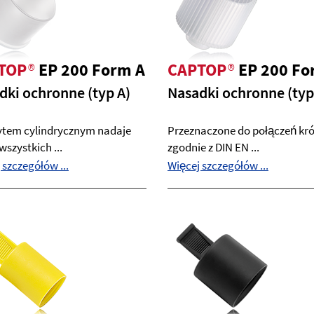
TOP
®
EP 200 Form A
CAPTOP
®
EP 200 Fo
dki ochronne (typ A)
Nasadki ochronne (typ
ytem cylindrycznym nadaje
Przeznaczone do połączeń k
wszystkich ...
zgodnie z DIN EN ...
 szczegółów ...
Więcej szczegółów ...