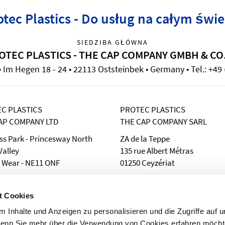
otec Plastics - Do usług na całym świe
SIEDZIBA GŁÓWNA
OTEC PLASTICS - THE CAP COMPANY GMBH & CO
Im Hegen 18 - 24 • 22113 Oststeinbek • Germany • Tel.: +49 
C PLASTICS
PROTEC PLASTICS
AP COMPANY LTD
THE CAP COMPANY SARL
ss Park - Princesway North
ZA de la Teppe
alley
135 rue Albert Métras
 Wear - NE11 ONF
01250 Ceyzériat
 (0191) 442 42 42
Téléphone: 04. 74. 47. 12. 11
101) 442 42 22
Téléfax: 04. 74. 25. 07. 10
t Cookies
: sales@protecinfo.co.uk
e-Mail: sales@protecinfo.fr
 Inhalte und Anzeigen zu personalisieren und die Zugriffe auf 
Wenn Sie mehr über die Verwendung von Cookies erfahren möcht