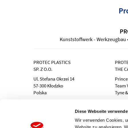
Pr
PR
Kunststoffwerk - Werkzeugbau • 
PROTEC PLASTICS
PROTE
SP. Z O.O.
THE C
Ul. Stefana Okrzei 14
Prince
57-300 Kłodzko
Team V
Polska
Tyne &
Tel.: +48 694 252 843
Phone:
Fax: (0
Diese Webseite verwende
e-Mail: info@protecplastics.pl
e-Mail
Wir verwenden Cookies, um
Website zu analysieren. 