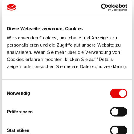
Diese Webseite verwendet Cookies
CAPTOP
®
EP 283
Zatyczki z uchwytem
Wir verwenden Cookies, um Inhalte und Anzeigen zu
personalisieren und die Zugriffe auf unsere Website zu
analysieren. Wenn Sie mehr über die Verwendung von
Cookies erfahren möchten, klicken Sie auf "Details
zeigen" oder besuchen Sie unsere Datenschutzerklärung.
Einwilligungsauswahl
Notwendig
CAPTOP
®
EP 306
Osłony kołnierzy
Präferenzen
Statistiken