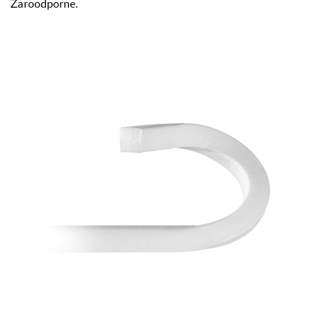
Żaroodporne.