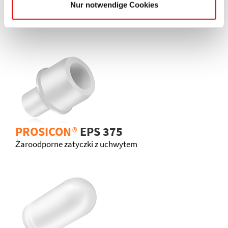
Nur notwendige Cookies
również zainteresować
PROSICON
®
EPS 375
Żaroodporne zatyczki z uchwytem