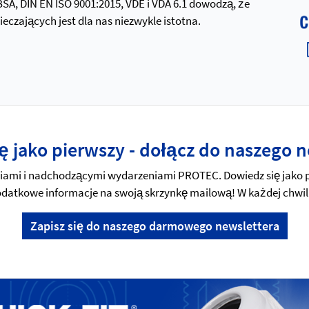
 BSA, DIN EN ISO 9001:2015, VDE i VDA 6.1 dowodzą, że
zających jest dla nas niezwykle istotna.
ę jako pierwszy - dołącz do naszego n
mi i nadchodzącymi wydarzeniami PROTEC. Dowiedz się jako pi
 dodatkowe informacje na swoją skrzynkę mailową! W każdej chwil
Zapisz się do naszego darmowego newslettera