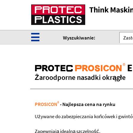
☰
Wyszukiwanie:
Zast
®
E
ProteC
Prosicon
Żaroodporne nasadki okrągłe
®
PROSICON
- Najlepsza cena na rynku
Używane do zabezpieczania końcówek i gwintó
Zapewniają idealną szczelność.