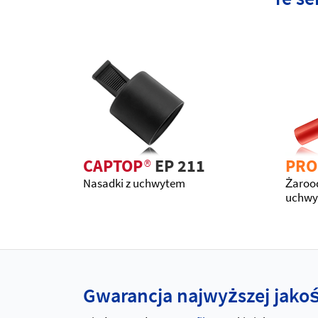
CAPTOP
®
EP 211
PRO
Nasadki z uchwytem
Żarood
uchw
Gwarancja najwyższej jakośc