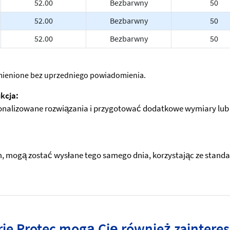
52.00
Bezbarwny
50
52.00
Bezbarwny
50
52.00
Bezbarwny
50
 zmienione bez uprzedniego powiadomienia.
kcja:
nalizowane rozwiązania i przygotować dodatkowe wymiary lub i
mogą zostać wysłane tego samego dnia, korzystając ze standardo
rie Protec mogą Cię również zainter