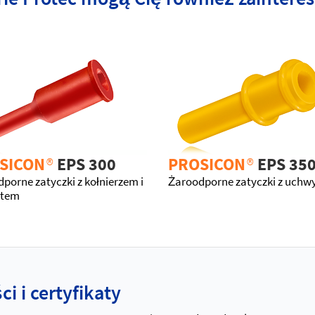
SICON
®
EPS 300
PROSICON
®
EPS 35
porne zatyczki z kołnierzem i
Żaroodporne zatyczki z uch
ytem
i i certyfikaty