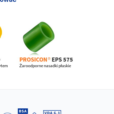
0
PROSICON
®
EPS 575
wytem
Żaroodporne nasadki płaskie