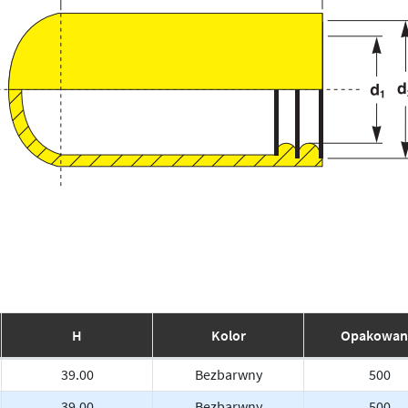
H
Kolor
Opakowan
39.00
Bezbarwny
500
39.00
Bezbarwny
500