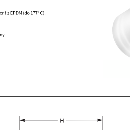
nt z EPDM (do 177° C).
iny