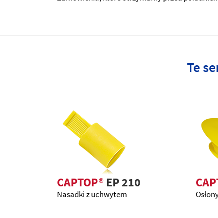
Te se
CAPTOP
®
EP 210
CAP
Nasadki z uchwytem
Osłony