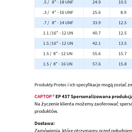
.5 / 8" - 18 UNF
24.9
10.5
.3 / 4" - 16 UNF
25.6
8.9
.7 / 8" - 14 UNF
33.9
12.5
1.1 /16" - 12 UN
40.7
12.5
1.5 /16" - 12 UN
42.1
13.5
1.5 / 8" - 12 UN
55.6
15.7
1.5 / 8" - 16 UN
57.6
15.8
Produkty Protec i ich specyfikacje mogą zostać
CAPTOP
®
EP 437 Spersonalizowana produkcj
Na życzenie klienta możemy zaoferować sperso
produktów.
Dostawa:
Zamówienia, które otrzymamy przed południem, 