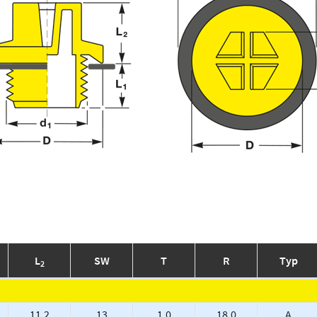
L
SW
T
R
Typ
2
11.2
13
1.0
18.0
A