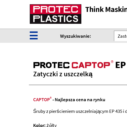
☰
Wyszukiwanie:
Zast
®
EP
ProteC
CaPtoP
Zatyczki z uszczelką
®
CAPTOP
- Najlepsza cena na rynku
Śruby z pierścieniem uszczelniającym EP 435 i
Kolor:
żółty