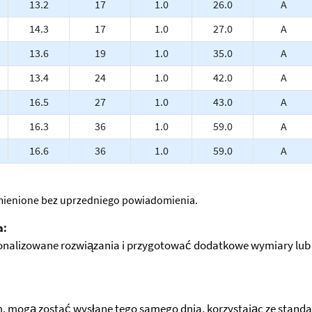
13.2
17
1.0
26.0
A
14.3
17
1.0
27.0
A
13.6
19
1.0
35.0
A
13.4
24
1.0
42.0
A
16.5
27
1.0
43.0
A
16.3
36
1.0
59.0
A
16.6
36
1.0
59.0
A
 zmienione bez uprzedniego powiadomienia.
a:
nalizowane rozwiązania i przygotować dodatkowe wymiary lub i
mogą zostać wysłane tego samego dnia, korzystając ze standardo