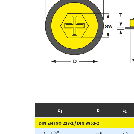
d
D
L
1
1
DIN EN ISO 228-1 / DIN 3852-2
G .1/8"
16.8
7.5