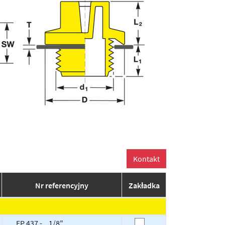
Nr referencyjny
Zakładka
EP 437 - .1/8"