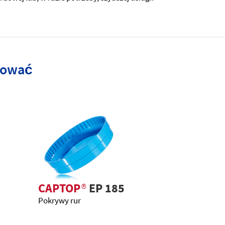
esować
CAPTOP
®
EP 185
Pokrywy rur