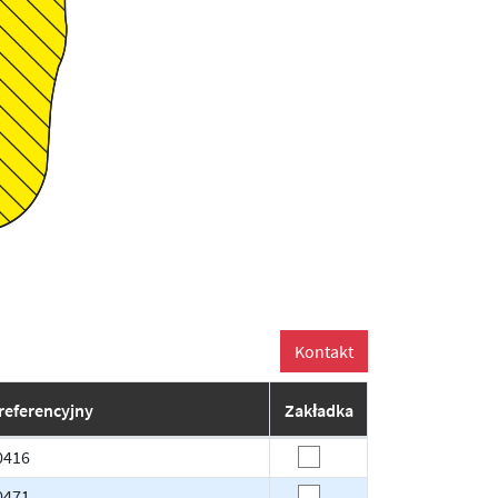
referencyjny
Zakładka
/0416
0471