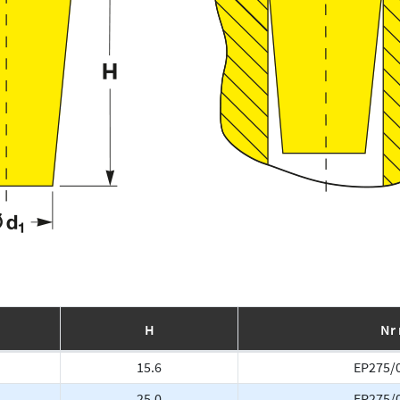
H
Nr 
15.6
EP275
25.0
EP275/