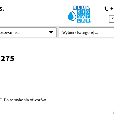
osowanie ...
Wybierz kategorię ...
 275
C. Do zamykania otworów i