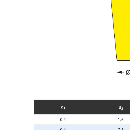
d
d
1
2
0.4
1.6
0.4
7.1