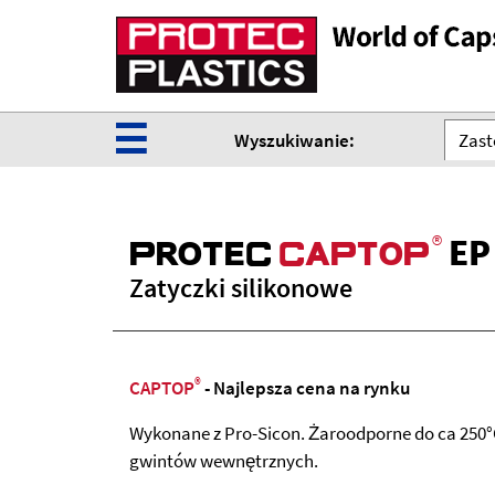
☰
Wyszukiwanie:
Zast
®
EP
ProteC
CaPtoP
Zatyczki silikonowe
®
CAPTOP
- Najlepsza cena na rynku
Wykonane z Pro-Sicon. Żaroodporne do ca 250°
gwintów wewnętrznych.