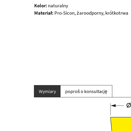
Kolor:
naturalny
Materiał:
Pro-Sicon, żaroodporny, krótkotrwa
Wymiary
poproś o konsultację