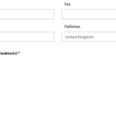
Fax
Państwo
ywatności *