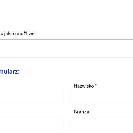
 jak to możliwe.
mularz:
Nazwisko *
Branża