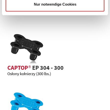
Te serie Protec mogą Cię
Nur notwendige Cookies
również zainteresować
CAPTOP
®
EP 304 - 300
Osłony kołnierzy (300 lbs.)