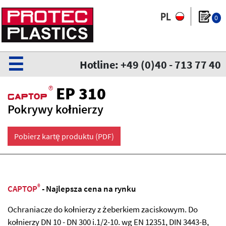
0
☰
Hotline: +49 (0)40 - 713 77 40
®
EP 310
CaPtoP
Pokrywy kołnierzy
Pobierz kartę produktu (PDF)
®
CAPTOP
- Najlepsza cena na rynku
Ochraniacze do kołnierzy z żeberkiem zaciskowym. Do
kołnierzy DN 10 - DN 300 i.1/2-10. wg EN 12351, DIN 3443-B,