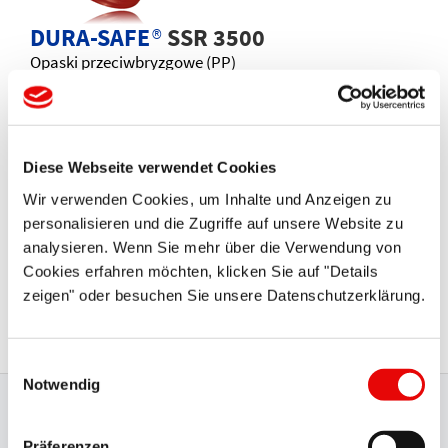
DURA-SAFE
®
SSR 3500
Opaski przeciwbryzgowe (PP)
Diese Webseite verwendet Cookies
Wir verwenden Cookies, um Inhalte und Anzeigen zu
personalisieren und die Zugriffe auf unsere Website zu
analysieren. Wenn Sie mehr über die Verwendung von
DURA-SAFE
®
SES 3000
Cookies erfahren möchten, klicken Sie auf "Details
zeigen" oder besuchen Sie unsere Datenschutzerklärung.
Osłony kołnierzy
Einwilligungsauswahl
Notwendig
Gwarancja najwyższej jakości i
Präferenzen