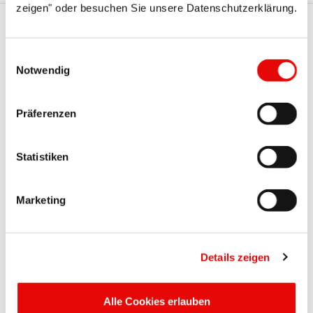
zeigen" oder besuchen Sie unsere Datenschutzerklärung.
Te serie Protec mogą Cię
Einwilligungsauswahl
również zainteresować
Notwendig
Präferenzen
Statistiken
Marketing
CAPTOP
®
EP 810 Typ 3.1
Nasadki zaciskowe
Details zeigen
Alle Cookies erlauben