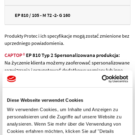
EP 810 / 105 - M 72 -2- G 160
Produkty Protec i ich specyfikacje mogą zostać zmienione bez
uprzedniego powiadomienia.
CAPTOP
®
EP 810 Typ 2 Spersonalizowana produkcja:
Na życzenie klienta możemy zaoferować spersonalizowane
rozwiązania i przygotować dodatkowe wymiary lub inne
kolory naszych standardowych serii produktów.
Dostawa:
Zamówienia, które otrzymamy przed południem, mogą
Diese Webseite verwendet Cookies
zostać wysłane tego samego dnia, korzystając ze
Wir verwenden Cookies, um Inhalte und Anzeigen zu
standardowej lub, w razie potrzeby, szybszej usługi.
personalisieren und die Zugriffe auf unsere Website zu
analysieren. Wenn Sie mehr über die Verwendung von
Cookies erfahren möchten, klicken Sie auf "Details