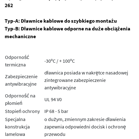
262
Typ-A: Dławnice kablowe do szybkiego montażu
Typ-B: Dławnice kablowe odporne na duże obciążenia
mechaniczne
Odporność
-30ºC / + 100ºC
termiczna
dławnica posiada w nakrętce nasadowej
Zabezpieczenie
zintegrowane zabezpieczenie
antywibracyjne
antywibracyjne
Odporność na
UL 94 V0
płomień
Stopień ochrony
IP 68 - 5 bar
Specjalna
o dużym, zmiennym zakresie dławienia
konstrukcja
zapewnia odpowiedni docisk i ochronę
lamelowa
przewodu