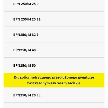
EPN 250/M 25 E
EPN 250/M 25 E2
EPN250/ M 32 E
EPN250/ M 40
EPN250/ M 50
Długości metrycznego przedłużonego gwintu ze
zwiększonym zakresem zacisku.
EPN250/ M 20 EL