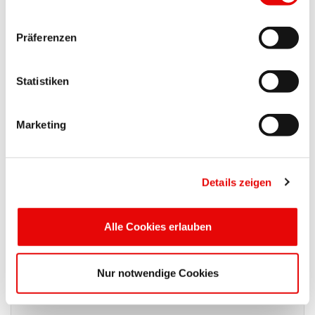
EPN250/ M 32 R
Präferenzen
EPN250/ M 40 R
Statistiken
EPN250/ M 50 R
Marketing
Zmniejszony zakres zacisku metryczny przedłużony gwint.
Details zeigen
EPN250/ M 20 LR
Alle Cookies erlauben
EPN250/ M 25 LR
Nur notwendige Cookies
EPN250/ M 32 LR