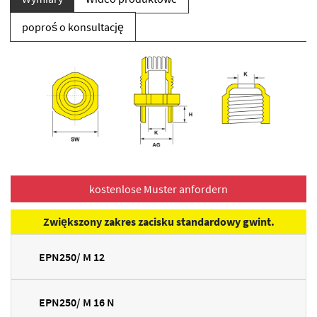
poproś o konsultację
Zwiększony zakres zacisku standardowy gwint.
EPN250/ M 12
EPN250/ M 16 N