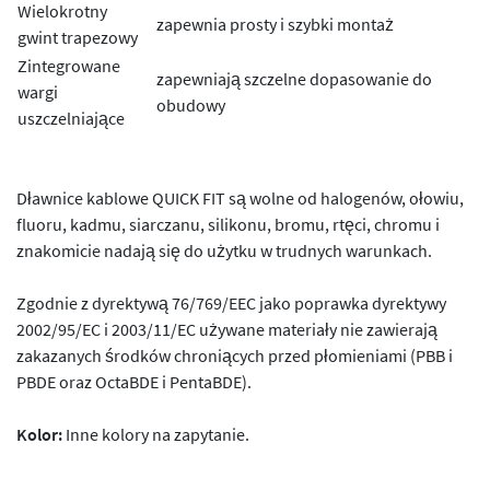
Wielokrotny
zapewnia prosty i szybki montaż
gwint trapezowy
Zintegrowane
zapewniają szczelne dopasowanie do
wargi
obudowy
uszczelniające
Dławnice kablowe QUICK FIT są wolne od halogenów, ołowiu,
fluoru, kadmu, siarczanu, silikonu, bromu, rtęci, chromu i
znakomicie nadają się do użytku w trudnych warunkach.
Zgodnie z dyrektywą 76/769/EEC jako poprawka dyrektywy
2002/95/EC i 2003/11/EC używane materiały nie zawierają
zakazanych środków chroniących przed płomieniami (PBB i
PBDE oraz OctaBDE i PentaBDE).
Kolor:
Inne kolory na zapytanie.