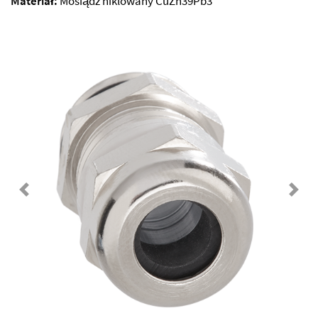
Materiał:
Mosiądz niklowany CuZn39Pb3
Previous
Next