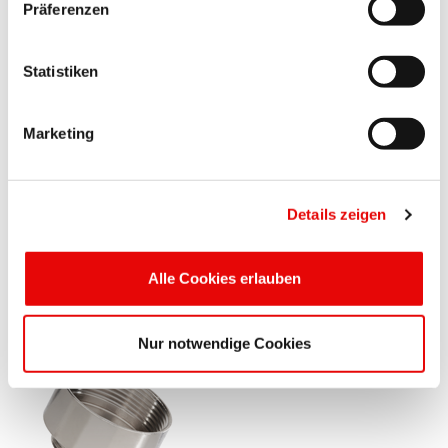
Präferenzen
QUICK-FIT
®
EPN 720
Złączki redukcyjne z mosiądzu
Statistiken
Marketing
Details zeigen
QUICK-FIT
®
EPN 705
Alle Cookies erlauben
Dławnice kablowe z mosiądzu (EMV)
Nur notwendige Cookies