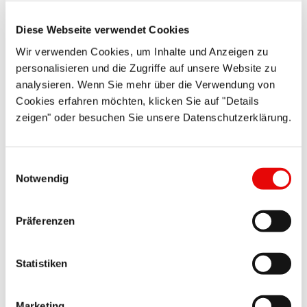
Diese Webseite verwendet Cookies
Wir verwenden Cookies, um Inhalte und Anzeigen zu
personalisieren und die Zugriffe auf unsere Website zu
analysieren. Wenn Sie mehr über die Verwendung von
Cookies erfahren möchten, klicken Sie auf "Details
zeigen" oder besuchen Sie unsere Datenschutzerklärung.
QUICK-FIT
®
EPN 700
Dławnice kablowe z mosiądzu
Einwilligungsauswahl
Notwendig
Präferenzen
Statistiken
QUICK-FIT
®
EPN 520
Marketing