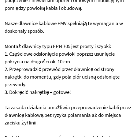
połączenie z niewielkim oporem omowym i indukcyjnym
pomiędzy powłoką kabla i obudową.
Nasze dławnice kablowe EMV spełniają te wymagania w
doskonały sposób.
Montaż dławnicy typu EPN 705 jest prosty i szybki:
1. Częściowe odsłonięcie powłoki poprzez usunięcie
pokrycia na długości ok. 10 cm.
2. Przeprowadzić przewód przez dławnicę od strony
nakrętki do momentu, gdy pola piór ucisną odsłonięte
przewody.
3. Dokręcić nakrętkę – gotowe!
Ta zasada działania umożliwia przeprowadzenie kabli przez
dławnicę kablową bez ryzyka połamania aż do miejsca
zacisku żył linii.