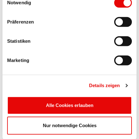
Notwendig
EPS 860 / 25/29
Präferenzen
EPS 860 / 25/30
Statistiken
EPS 860 / 28.6/31.6
Marketing
EPS 860 / 30/34
Details zeigen
EPS 860 / 41.3/44.3
Alle Cookies erlauben
Produkty Protec i ich specyfikacje mogą zostać zmienione bez
uprzedniego powiadomienia.
Nur notwendige Cookies
PROSICON
®
EPS 860 Spersonalizowana produkcja: