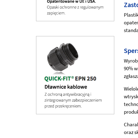
Zast
Plasti
opaten
stand
Sper
Wyroby
90% w
zgłasz
Wielol
wtrys
techno
produk
Charak
oraz s