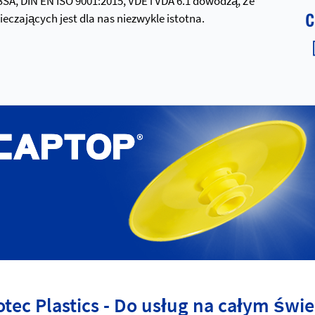
 BSA, DIN EN ISO 9001:2015, VDE i VDA 6.1 dowodzą, że
zających jest dla nas niezwykle istotna.
otec Plastics - Do usług na całym świe