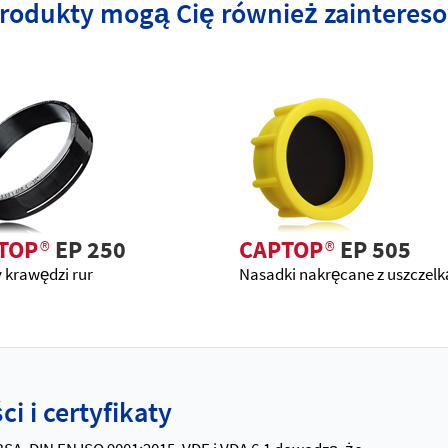
produkty mogą Cię również zainteres
TOP
®
EP 250
CAPTOP
®
EP 505
 krawędzi rur
Nasadki nakręcane z uszczelk
i i certyfikaty