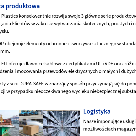
ta produktowa
 Plastics konsekwentnie rozwija swoje 3 główne serie produktow
nia klientów w zakresie wytwarzania skutecznych, prostych i n
słu.
P obejmuje elementy ochronne z tworzywa sztucznego w standa
4 mm.
FIT oferuje dławnice kablowe z certyfikatami UL i VDE oraz róż
zenia i mocowania przewodów elektrycznych o małych i dużych
ty z serii DURA-SAFE w znaczący sposób przyczyniają się do po
acji w przypadku nieoczekiwanego wycieku niebezpiecznej substa
Logistyka
Nasze imponujące usługi 
możliwościach magazy