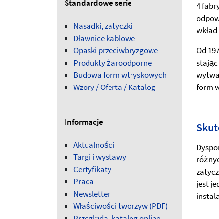
Standardowe serie
4 fabr
odpowi
Nasadki, zatyczki
wkład 
Dławnice kablowe
Opaski przeciwbryzgowe
Od 197
Produkty żaroodporne
stając
Budowa form wtryskowych
wytwa
Wzory / Oferta / Katalog
form 
Informacje
Skut
Aktualności
Dyspo
Targi i wystawy
różnyc
Certyfikaty
zatycz
Praca
jest j
Newsletter
instala
Właściwości tworzyw (PDF)
Przeglądaj katalog online