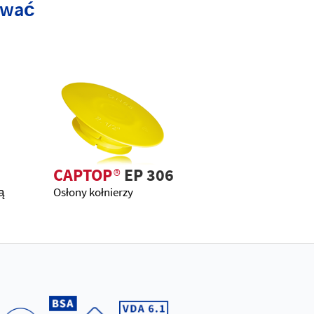
ować
CAPTOP
®
EP 306
ą
Osłony kołnierzy