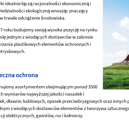
yki idealnie łączą racjonalności ekonomiczną i
edzialności ekologiczną wnosząc znaczący
w trwałe odciążenie środowiska.
7 roku budujemy swoją wysoka pozycję na rynku
 się jednym z wiodących dostawców w zakresie
rzania plastikowych elementów ochronnych i
wtryskowych.
eczna ochrona
nujemy asortymentem obejmującym ponad 3500
h wymiarów najwyższej jakości nasadek i
ek, dławnic kablowych, opasek przeciwbryzgowych oraz innych p
ednym z wiodących dostawców elementów z tworzywa sztucznego 
cji elektrycznych, gwintów, rur i kołnierzy.