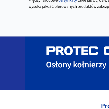
Międzynarodowe
certyfikaty
takie jak UL, CSA,
wysoka jakość oferowanych produktów zabezpiec
Pr