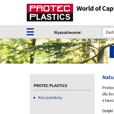
☰
Zast
Wyszukiwanie:
Natu
PROTEC PLASTICS
Protec
dla śr
Kim jesteśmy
z twor
Dzięki