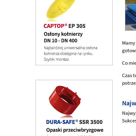
Mamy 
gotowy
Co mie
Czas t
potrze
Najw
Najwyż
Sukces