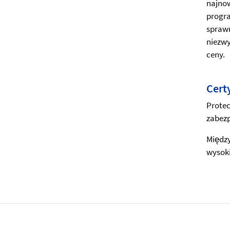
najnow
progr
spraw
niezwy
ceny.
Cert
Protec
zabezp
Między
wysoki