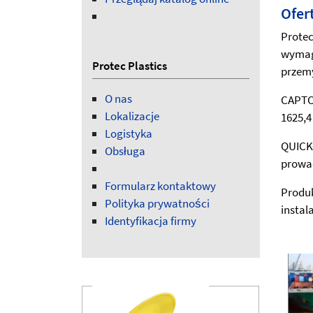
Ofer
Protec
wymaga
Protec Plastics
przemy
O nas
CAPTO
Lokalizacje
1625,
Logistyka
QUICK-
Obsługa
prowad
Formularz kontaktowy
Produk
Polityka prywatności
instal
Identyfikacja firmy