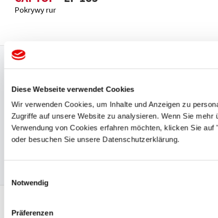
Pokrywy rur
Gwarancja najwyższej jakości i
certyfikaty
Diese Webseite verwendet Cookies
Wir verwenden Cookies, um Inhalte und Anzeigen zu personal
Międzynarodowe
certyfikaty
takie jak UL, CSA, BSA, DIN
Zugriffe auf unsere Website zu analysieren. Wenn Sie mehr 
EN ISO 9001:2015, VDE i VDA 6.1 dowodzą, że wysoka
Verwendung von Cookies erfahren möchten, klicken Sie auf "
jakość oferowanych produktów zabezpieczających jest
oder besuchen Sie unsere Datenschutzerklärung.
dla nas niezwykle istotna.
Einwilligungsauswahl
Notwendig
Protec Plastics - Do usług na całym
Präferenzen