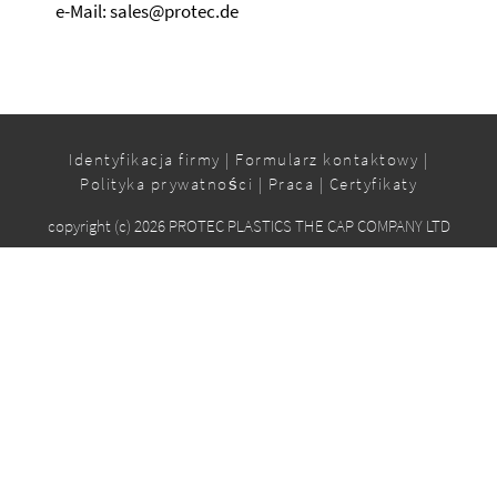
e-Mail: sales@protec.de
Identyfikacja firmy
|
Formularz kontaktowy
|
Polityka prywatności
|
Praca
|
Certyfikaty
copyright (c) 2026 PROTEC PLASTICS THE CAP COMPANY LTD