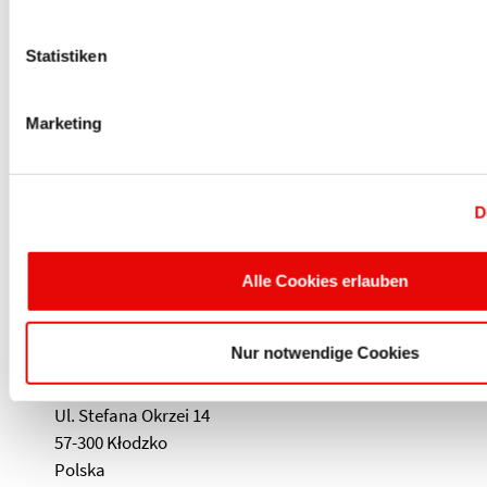
świecie
Statistiken
SIEDZIBA GŁÓWNA
PROTEC PLASTICS - THE CAP
Marketing
COMPANY GMBH & CO.KG
Kunststoffwerk - Werkzeugbau • Im Hegen 18
D
- 24 • 22113 Oststeinbek • Germany • Tel.: +49
(40) 713 77 40 • sales@protec.de
Alle Cookies erlauben
PROTEC PLASTICS
Nur notwendige Cookies
SP. Z O.O.
Ul. Stefana Okrzei 14
57-300 Kłodzko
Polska